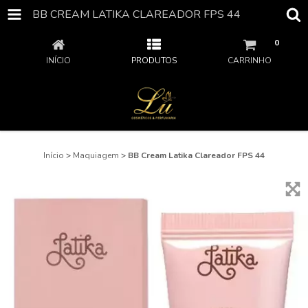
BB CREAM LATIKA CLAREADOR FPS 44
0
INÍCIO
PRODUTOS
CARRINHO
Início
>
Maquiagem
>
BB Cream Latika Clareador FPS 44