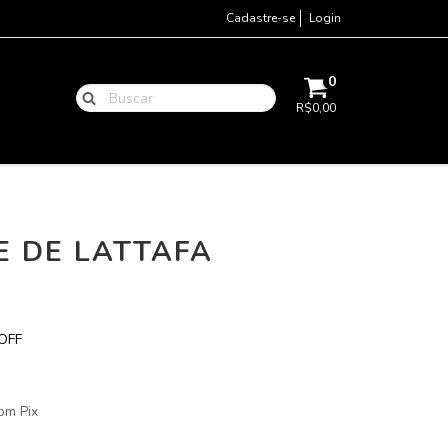
Cadastre-se
Login
0
R$0,00
E DE LATTAFA
OFF
om Pix