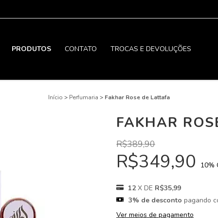
PRODUTOS
CONTATO
TROCAS E DEVOLUÇÕES
Início
>
Perfumaria
>
Fakhar Rose de Lattafa
FAKHAR ROS
R$389,90
R$349,90
10
% 
12
X DE
R$35,99
3% de desconto
pagando c
Ver meios de pagamento