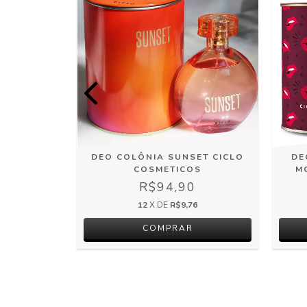
IDA CICLO
DEO COLÔNIA SUNSET CICLO
DE
S
COSMETICOS
M
0
R$94,90
3
12
X DE
R$9,76