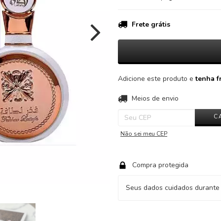
Frete grátis
Adicione este produto e
tenha fr
Entregas para o CEP:
Meios de envio
C
Não sei meu CEP
Compra protegida
Seus dados cuidados durante 