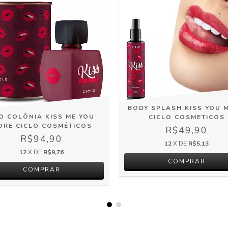
BODY SPLASH KISS YOU 
O COLÔNIA KISS ME YOU
CICLO COSMETICOS
ORE CICLO COSMÉTICOS
R$49,90
R$94,90
12
X DE
R$5,13
12
X DE
R$9,76