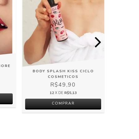
MORE
BODY SPLASH KISS CICLO
BODY SPL
COSMETICOS
R$49,90
12
X DE
R$5,13