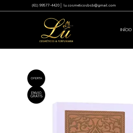
(61) 99577-4420
lu.cosmeticosbsb@gmail.com
INÍCIO
OFERTA
ENVIO
GRÁTIS