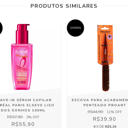
PRODUTOS SIMILARES
OFERTA
EAVE-IN SÉRUM CAPILAR
ESCOVA PARA ACABAMEN
RÉAL PARIS ELSEVE LISO
PENTEADO PROART
DOS SONHOS 100ML
R$44,90
11
% OFF
R$57,90
3
% OFF
R$39,90
R$55,90
9
X DE
R$5,39