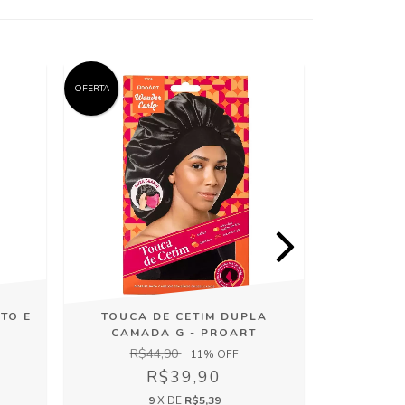
OFERTA
OFERTA
TO E
TOUCA DE CETIM DUPLA
LEAVE I
CAMADA G - PROART
R
R$44,90
11
% OFF
R$39,90
9
X DE
R$5,39