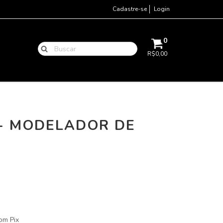
Cadastre-se
Login
0
R$0,00
 - MODELADOR DE
om Pix