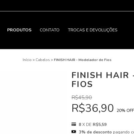
PRODUTOS
CONTATO
TROCAS E DEVOLUÇÕES
Início
>
Cabelos
>
FINISH HAIR - Modelador de Fios
FINISH HAIR
FIOS
R$45,90
R$36,90
20
% OFF
8
X DE
R$5,59
3% de desconto
pagando c