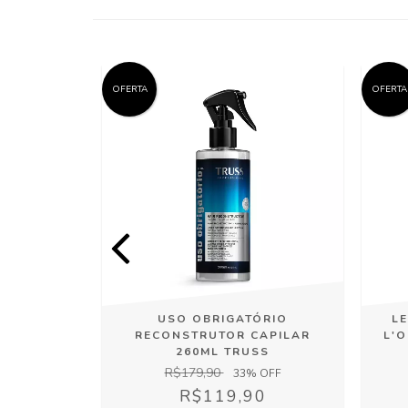
OFERTA
OFERTA
 CAPILAR
USO OBRIGATÓRIO
L
ICS
RECONSTRUTOR CAPILAR
L'O
260ML TRUSS
0
R$179,90
33
% OFF
5
R$119,90