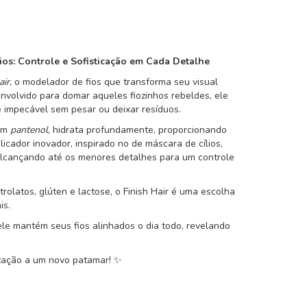
os: Controle e Sofisticação em Cada Detalhe
air
, o modelador de fios que transforma seu visual
nvolvido para domar aqueles fiozinhos rebeldes, ele
 impecável sem pesar ou deixar resíduos.
com
pantenol
, hidrata profundamente, proporcionando
licador inovador, inspirado no de máscara de cílios,
alcançando até os menores detalhes para um controle
trolatos, glúten e lactose, o Finish Hair é uma escolha
is.
ele mantém seus fios alinhados o dia todo, revelando
ização a um novo patamar! ✨