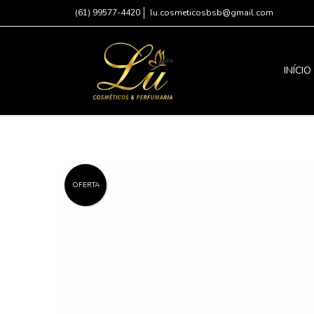
(61) 99577-4420
lu.cosmeticosbsb@gmail.com
INÍCIO
OFERTA