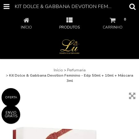
KIT DOLCE & GABBANA DEVOTION FEMININO - EDP 50ML + 10ML + MÁSCARA 3ML
0
INÍCIO
PRODUTOS
CARRINHO
Início
>
Perfumaria
>
Kit Dolce & Gabbana Devotion Feminino - Edp 50ml + 10ml + Máscara
3ml
OFERTA
ENVIO
GRÁTIS