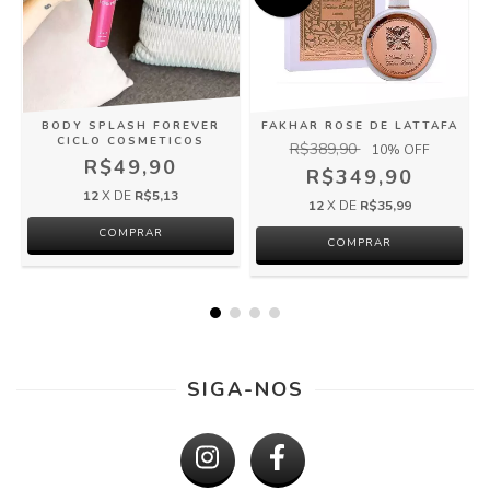
O
BODY SPLASH FOREVER
FAKHAR ROSE DE LATTAFA
CICLO COSMETICOS
R$389,90
10
% OFF
R$49,90
R$349,90
12
X DE
R$5,13
12
X DE
R$35,99
SIGA-NOS