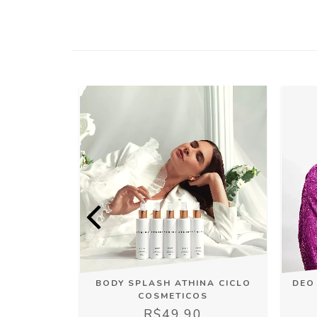
VER CICLO
BODY SPLASH ATHINA CICLO
DEO
S
COSMETICOS
0
R$49,90