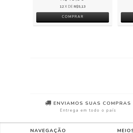
3
12
X DE
R$5,13
ENVIAMOS SUAS COMPRAS
Entrega em todo o país
NAVEGAÇÃO
MEIO