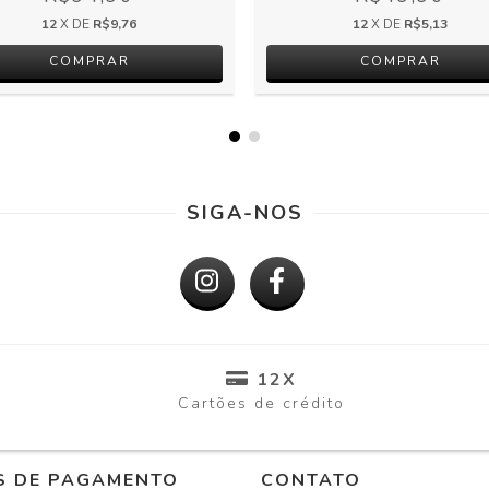
12
X DE
R$9,76
12
X DE
R$5,13
SIGA-NOS
12X
Cartões de crédito
S DE PAGAMENTO
CONTATO