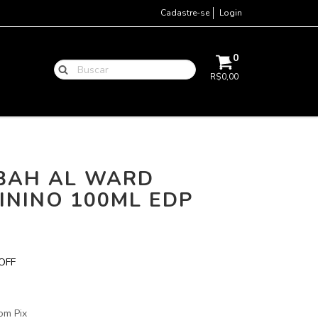
Cadastre-se
Login
0
R$0,00
BAH AL WARD
ININO 100ML EDP
OFF
om Pix