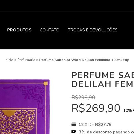
PRODUTOS
CONTATO
TROCAS E DEVOLUÇÕES
Início
>
Perfumaria
>
Perfume Sabah Al Ward Delilah Feminino 100ml Edp
PERFUME SA
DELILAH FEM
R$299,90
R$269,90
10
% 
12
X DE
R$27,76
3% de desconto
pagando c