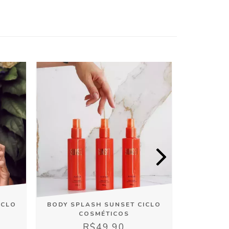
ICLO
BODY SPLASH SUNSET CICLO
DEO COL
COSMÉTICOS
R$49,90