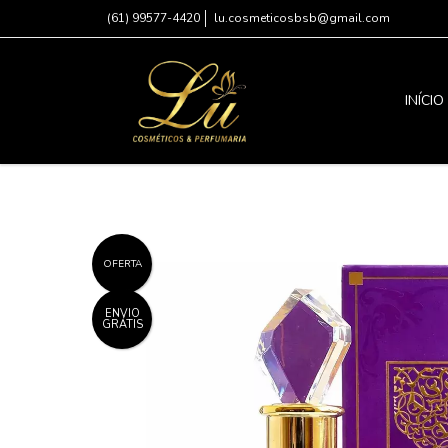
(61) 99577-4420
lu.cosmeticosbsb@gmail.com
INÍCIO
OFERTA
ENVIO
GRÁTIS