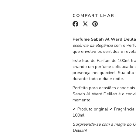
COMPARTILHAR:
Perfume Sabah Al Ward Delila
essência da elegância
com o Perfu
que envolve os sentidos e revel
Este Eau de Parfum de 100ml tra
criando um perfume sofisticado e
presença inesquecível. Sua alta
durante todo o dia e noite.
Perfeito para ocasiões especiais
Sabah Al Ward Delilah é o convi
momento.
✔ Produto original ✔ Fragrânci
100ml
Surpreenda-se com a magia do Or
Delilah!