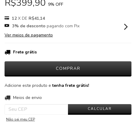
R$399,90
9
% OFF
12
X DE
R$41,14
3% de desconto
pagando com Pix
Ver meios de pagamento
Frete grátis
Adicione este produto e
tenha frete grátis!
ALTERAR CEP
Entregas para o CEP:
Meios de envio
CALCULAR
Não sei meu CEP