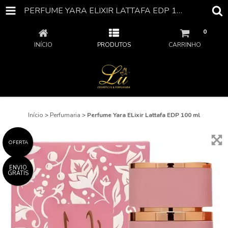
PERFUME YARA ELIXIR LATTAFA EDP 100 ML
0
INÍCIO
PRODUTOS
CARRINHO
Início
>
Perfumaria
>
Perfume Yara ELixir Lattafa EDP 100 ml
OFERTA
ENVIO
GRÁTIS